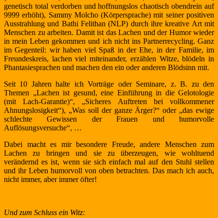
genetisch total verdorben und hoffnungslos chaotisch obendrein auf
9999 erhöht), Sammy Molcho (Körpersprache) mit seiner positiven
Ausstrahlung und Bathi Felithan (NLP) durch ihre kreative Art mit
Menschen zu arbeiten. Damit ist das Lachen und der Humor wieder
in mein Leben gekommen und ich nicht ins Partnerrecycling. Ganz
im Gegenteil: wir haben viel Spaß in der Ehe, in der Familie, im
Freundeskreis, lachen viel miteinander, erzählen Witze, blödeln in
Phantasiesprachen und machen den ein oder anderen Blödsinn mit.
Seit 10 Jahren halte ich Vorträge oder Seminare, z. B. zu den
Themen „Lachen ist gesund, eine Einführung in die Gelotologie
(mit Lach-Garantie)“, „Sicheres Auftreten bei vollkommener
Ahnungslosigkeit“), „Was soll der ganze Ärger?“ oder „das ewige
schlechte Gewissen der Frauen und humorvolle
Auflösungsversuche“, …
Dabei macht es mir besondere Freude, andere Menschen zum
Lachen zu bringen und sie zu überzeugen, wie wohltuend
verändernd es ist, wenn sie sich einfach mal auf den Stuhl stellen
und ihr Leben humorvoll von oben betrachten. Das mach ich auch,
nicht immer, aber immer öfter!
Und zum Schluss ein Witz: