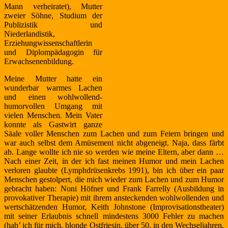
Mann verheiratet), Mutter
zweier Söhne, Studium der
Publizistik und
Niederlandistik,
Erziehungwissenschaftlerin
und Diplompädagogin für
Erwachsenenbildung.
Meine Mutter hatte ein
wunderbar warmes Lachen
und einen wohlwollend-
humorvollen Umgang mit
vielen Menschen. Mein Vater
konnte als Gastwirt ganze
Säale voller Menschen zum Lachen und zum Feiern bringen und
war auch selbst dem Amüsement nicht abgeneigt. Naja, dass färbt
ab. Lange wollte ich nie so werden wie meine Eltern, aber dann …
Nach einer Zeit, in der ich fast meinen Humor und mein Lachen
verloren glaubte (Lymphdrüsenkrebs 1991), bin ich über ein paar
Menschen gestolpert, die mich wieder zum Lachen und zum Humor
gebracht haben: Noni Höfner und Frank Farrelly (Ausbildung in
provokativer Therapie) mit ihrem ansteckenden wohlwollenden und
wertschätzenden Humor, Keith Johnstone (Improvisationstheater)
mit seiner Erlaubnis schnell mindestens 3000 Fehler zu machen
(hab’ ich für mich, blonde Ostfriesin, über 50, in den Wechseljahren,