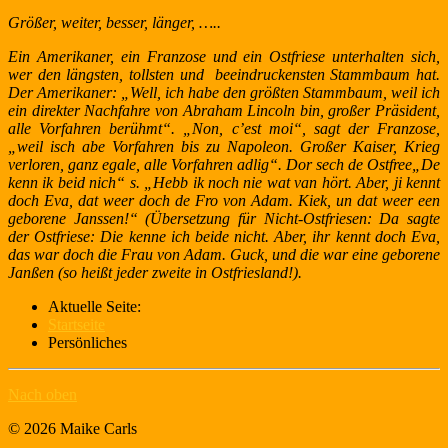
Größer, weiter, besser, länger, …..
Ein Amerikaner, ein Franzose und ein Ostfriese unterhalten sich,
wer den längsten, tollsten und beeindruckensten Stammbaum hat.
Der Amerikaner: „Well, ich habe den größten Stammbaum, weil ich
ein direkter Nachfahre von Abraham Lincoln bin, großer Präsident,
alle Vorfahren berühmt“. „Non, c’est moi“, sagt der Franzose,
„weil isch abe Vorfahren bis zu Napoleon. Großer Kaiser, Krieg
verloren, ganz egale, alle Vorfahren adlig“. Dor sech de Ostfree„De
kenn ik beid nich“ s. „Hebb ik noch nie wat van hört. Aber, ji kennt
doch Eva, dat weer doch de Fro von Adam. Kiek, un dat weer een
geborene Janssen!“ (Übersetzung für Nicht-Ostfriesen: Da sagte
der Ostfriese: Die kenne ich beide nicht. Aber, ihr kennt doch Eva,
das war doch die Frau von Adam. Guck, und die war eine geborene
Janßen (so heißt jeder zweite in Ostfriesland!).
Aktuelle Seite:
Startseite
Persönliches
Nach oben
© 2026 Maike Carls